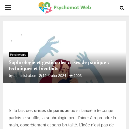
PRIMARY
MENU
Home
Psychologie
Sophrologie et gestion des crises de panique : techniques et
bienfaits
Psychologie
Sophrologie et gestion des crises de panique :
techniques et bienfaits
by
administrateur
12 février 2024
1903
Si tu fais des
crises de panique
ou si l’anxiété te coupe
parfois le souffle, la sophrologie peut t’aider à reprendre la
main, concrètement et sans brutalité. L’idée n’est pas de