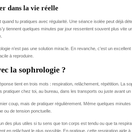
r dans la vie réelle
 quand tu pratiques avec régularité. Une séance isolée peut déjà déte
’y tiennent quelques minutes par jour ressentent souvent plus vite u
e.
rologie n’est pas une solution miracle. En revanche, c’est un excellent o
cile à reproduire.
ec la sophrologie ?
onse tient en trois mots : respiration, relâchement, répétition. La s
s pratiquer chez toi, au bureau, dans les transports ou juste avant u
premier coup, mais de pratiquer régulièrement. Même quelques minutes
ue ou de tension ponctuelle.
’un des plus utiles si tu sens que ton corps est tendu ou que ta respira
ent en relâchant le plus possible. En pratique, cette respiration aide à