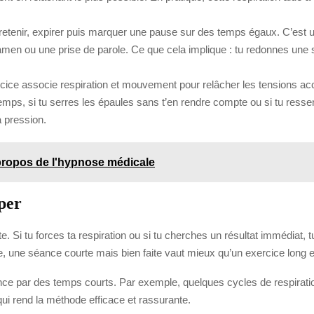
r, retenir, expirer puis marquer une pause sur des temps égaux. C’est u
en ou une prise de parole. Ce que cela implique : tu redonnes une st
rcice associe respiration et mouvement pour relâcher les tensions ac
ngtemps, si tu serres les épaules sans t’en rendre compte ou si tu ress
a pression.
propos de l'hypnose médicale
per
vite. Si tu forces ta respiration ou si tu cherches un résultat immédiat, 
ue, une séance courte mais bien faite vaut mieux qu’un exercice long 
nce par des temps courts. Par exemple, quelques cycles de respiration
ui rend la méthode efficace et rassurante.