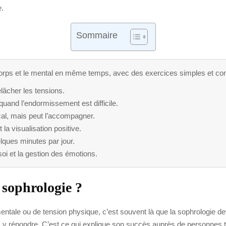
e.
Sommaire
 corps et le mental en même temps, avec des exercices simples et co
relâcher les tensions.
quand l’endormissement est difficile.
cal, mais peut l’accompagner.
t la visualisation positive.
lques minutes par jour.
soi et la gestion des émotions.
a sophrologie ?
entale ou de tension physique, c’est souvent là que la sophrologie dev
x y répondre. C’est ce qui explique son succès auprès de personnes trè