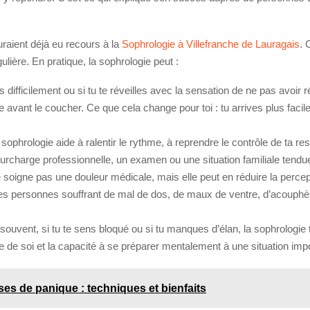
raient déjà eu recours à la
Sophrologie à Villefranche de Lauragais
. 
ulière. En pratique, la sophrologie peut :
ors difficilement ou si tu te réveilles avec la sensation de ne pas avoi
ure avant le coucher. Ce que cela change pour toi : tu arrives plus fa
sophrologie aide à ralentir le rythme, à reprendre le contrôle de ta resp
surcharge professionnelle, un examen ou une situation familiale tendue
e soigne pas une douleur médicale, mais elle peut en réduire la percep
es personnes souffrant de mal de dos, de maux de ventre, d’acouphèn
s souvent, si tu te sens bloqué ou si tu manques d’élan, la sophrologie
age de soi et la capacité à se préparer mentalement à une situation imp
ses de panique : techniques et bienfaits