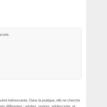
ncrets.
ient intéressante. Dans la pratique, elle ne cherche
s différentes : adultes, seniors, adolescents, et