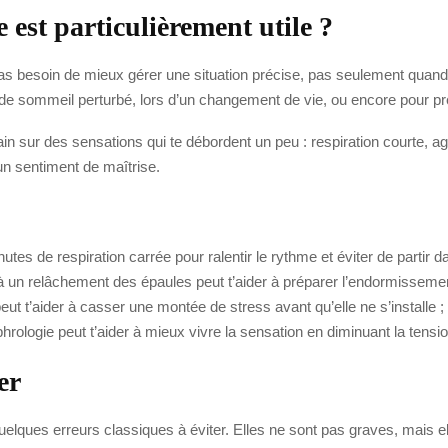
 est particulièrement utile ?
besoin de mieux gérer une situation précise, pas seulement quand tu 
e sommeil perturbé, lors d’un changement de vie, ou encore pour p
ain sur des sensations qui te débordent un peu : respiration courte, 
un sentiment de maîtrise.
utes de respiration carrée pour ralentir le rythme et éviter de partir d
à un relâchement des épaules peut t’aider à préparer l’endormissemen
ut t’aider à casser une montée de stress avant qu’elle ne s’installe ;
phrologie peut t’aider à mieux vivre la sensation en diminuant la tensi
er
 quelques erreurs classiques à éviter. Elles ne sont pas graves, mais el