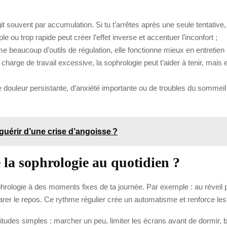
git souvent par accumulation. Si tu t’arrêtes après une seule tentative
le ou trop rapide peut créer l’effet inverse et accentuer l’inconfort ;
 beaucoup d’outils de régulation, elle fonctionne mieux en entretien r
e charge de travail excessive, la sophrologie peut t’aider à tenir, ma
 douleur persistante, d’anxiété importante ou de troubles du sommei
guérir d’une crise d’angoisse ?
 la sophrologie au quotidien ?
sophrologie à des moments fixes de ta journée. Par exemple : au révei
arer le repos. Ce rythme régulier crée un automatisme et renforce les 
itudes simples : marcher un peu, limiter les écrans avant de dormir, 