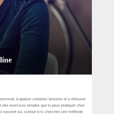
line
 sommeil, à apaiser certaines tensions et à retrouver
e et des exercices simples que tu peux pratiquer chez
st souvent oui, surtout si tu cherches une méthode