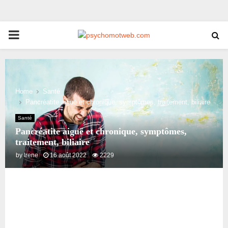
PRIMARY
MENU
Home
Santé
Pancréatite aiguë et chronique, symptômes, traitement, biliaire
Santé
Pancréatite aiguë et chronique, symptômes,
traitement, biliaire
by
Irene
16 août 2022
2229