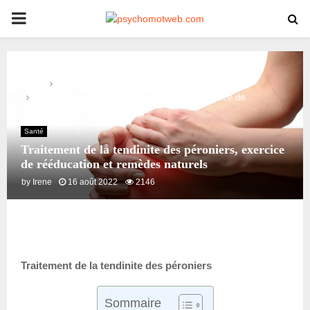
PRIMARY
MENU
Home
Santé
Traitement de la tendinite des péroniers, exercice de
rééducation et remèdes naturels
Santé
Traitement de la tendinite des péroniers, exercice
de rééducation et remèdes naturels
by
Irene
16 août 2022
2146
Traitement de la tendinite des péroniers
Sommaire