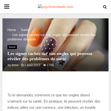
PRIMARY
MENU
Home
Santé
Les signes cachés sur nos ongles qui peuvent révéler des
problèmes de santé
Santé
Les signes cachés sur nos ongles qui peuvent
révéler des problèmes de santé
by
Irene
1 août 2023
1759
Tu te demandes sûrement ce que tes ongles disent
vraiment sur ta santé. En pratique, ils peuvent révéler des
indices utiles sur une carence, une infection, un trouble