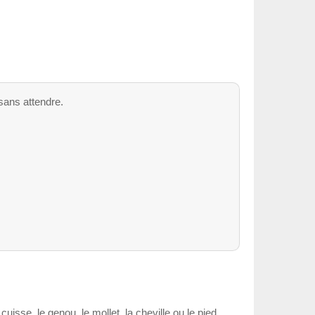
sans attendre.
sse, le genou, le mollet, la cheville ou le pied.