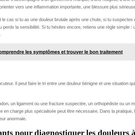
orienter vers une inflammation importante, une blessure plus sérieuse 
 le cas si tu as une douleur brutale après une chute, si tu suspectes u
tu perds la sensibilité. Si tu hésites encore, retiens une règle simple :
.
omprendre les symptômes et trouver le bon traitement
cuteur. Il peut faire le tri entre une douleur bénigne et une situation
endon, un ligament ou une fracture suspectée, un orthopédiste ou un mé
n charge plus spécialisée peut être nécessaire. Dans la pratique, l’i
leur anormale.
ts pour diagnostiquer les douleurs à