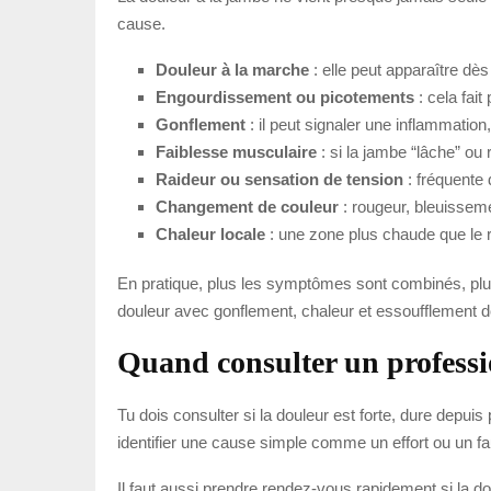
cause.
Douleur à la marche
: elle peut apparaître dè
Engourdissement ou picotements
: cela fai
Gonflement
: il peut signaler une inflammatio
Faiblesse musculaire
: si la jambe “lâche” ou 
Raideur ou sensation de tension
: fréquente 
Changement de couleur
: rougeur, bleuisseme
Chaleur locale
: une zone plus chaude que le r
En pratique, plus les symptômes sont combinés, plus
douleur avec gonflement, chaleur et essoufflement do
Quand consulter un professi
Tu dois consulter si la douleur est forte, dure depui
identifier une cause simple comme un effort ou un 
Il faut aussi prendre rendez-vous rapidement si la 