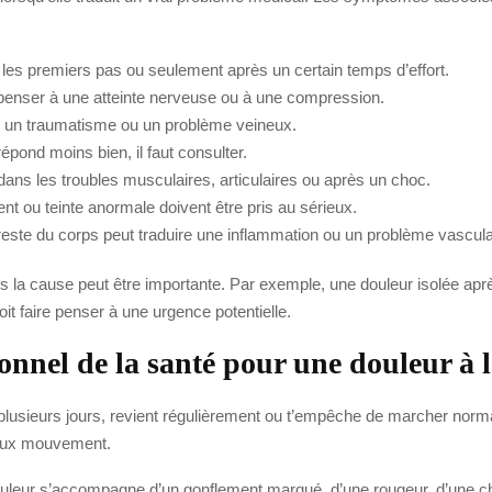
s les premiers pas ou seulement après un certain temps d’effort.
t penser à une atteinte nerveuse ou à une compression.
n, un traumatisme ou un problème veineux.
répond moins bien, il faut consulter.
dans les troubles musculaires, articulaires ou après un choc.
nt ou teinte anormale doivent être pris au sérieux.
este du corps peut traduire une inflammation ou un problème vascula
 la cause peut être importante. Par exemple, une douleur isolée aprè
it faire penser à une urgence potentielle.
onnel de la santé pour une douleur à 
s plusieurs jours, revient régulièrement ou t’empêche de marcher norma
faux mouvement.
douleur s’accompagne d’un gonflement marqué, d’une rougeur, d’une ch