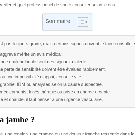
rveiller et quel professionnel de santé consulter selon le cas.
Sommaire
t pas toujours grave, mais certains signes doivent te faire consulter 
’aggrave mérite un avis médical.
une chaleur locale sont des signaux d’alerte.
 perte de sensibilité doivent être évalués rapidement.
u une impossibilité d’appui, consulte vite.
graphie, IRM ou analyses selon la cause suspectée.
, médicaments, kinésithérapie ou prise en charge urgente.
e et chaude, il faut penser à une urgence vasculaire.
la jambe ?
, une tension, une crampe ou une douleur franche ressentie dans la cui