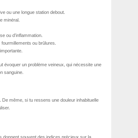
tive ou une longue station debout.
re minéral.
se ou d’inflammation.
c fourmillements ou brûlures.
 importante.
peut évoquer un problème veineux, qui nécessite une
on sanguine.
on. De même, si tu ressens une douleur inhabituelle
iser.
s donnent souvent des indices précieux sur la