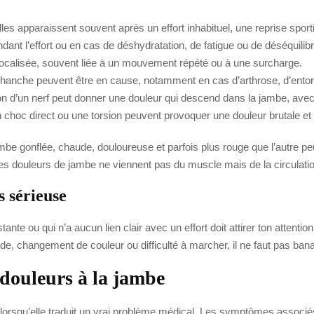
lles apparaissent souvent après un effort inhabituel, une reprise spor
endant l’effort ou en cas de déshydratation, de fatigue ou de déséquilib
localisée, souvent liée à un mouvement répété ou à une surcharge.
u hanche peuvent être en cause, notamment en cas d’arthrose, d’entor
tion d’un nerf peut donner une douleur qui descend dans la jambe, ave
 choc direct ou une torsion peuvent provoquer une douleur brutale et
ambe gonflée, chaude, douloureuse et parfois plus rouge que l’autre 
ines douleurs de jambe ne viennent pas du muscle mais de la circulati
s sérieuse
nte ou qui n’a aucun lien clair avec un effort doit attirer ton attenti
, changement de couleur ou difficulté à marcher, il ne faut pas banal
douleurs à la jambe
 lorsqu’elle traduit un vrai problème médical. Les symptômes associé