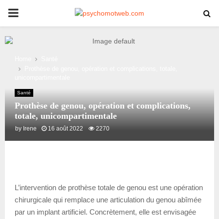
PRIMARY
MENU
Home
Santé
Prothèse de genou, opération et complications, totale,
unicompartimentale
Santé
Prothèse de genou, opération et complications,
totale, unicompartimentale
by
Irene
16 août 2022
2270
L’intervention de prothèse totale de genou est une opération
chirurgicale qui remplace une articulation du genou abîmée
par un implant artificiel. Concrètement, elle est envisagée