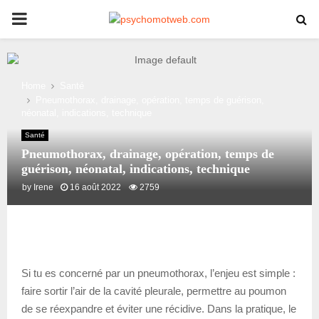
PRIMARY
MENU
Home
Santé
Pneumothorax, drainage, opération, temps de guérison,
néonatal, indications, technique
Santé
Pneumothorax, drainage, opération, temps de
guérison, néonatal, indications, technique
by
Irene
16 août 2022
2759
Si tu es concerné par un pneumothorax, l’enjeu est simple :
faire sortir l’air de la cavité pleurale, permettre au poumon
de se réexpandre et éviter une récidive. Dans la pratique, le