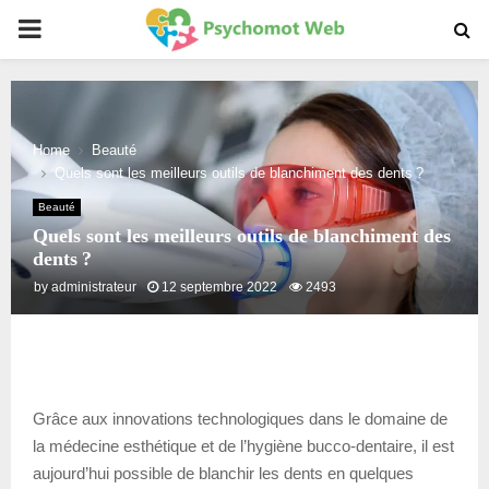
PRIMARY
MENU
Home
Beauté
Quels sont les meilleurs outils de blanchiment des dents ?
Beauté
Quels sont les meilleurs outils de blanchiment des
dents ?
by
administrateur
12 septembre 2022
2493
Grâce aux innovations technologiques dans le domaine de
la médecine esthétique et de l’hygiène bucco-dentaire, il est
aujourd’hui possible de blanchir les dents en quelques