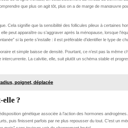
 comprendre que plus on agit tôt, plus on a de marge de manœuvre pour
e. Cela signifie que la sensibilité des follicules pileux à certaines 
 elle peut apparaître ou s’aggraver après la ménopause, lorsque l’éq
tanée” si la perte s’installe : il est préférable d’identifier le type de 
raire et simple baisse de densité. Pourtant, ce n’est pas la même ch
ercurrente. La calvitie, elle, suit plutôt un schéma stable et progres
radius, poignet, déplacée
-elle ?
 prédisposition génétique associée à l’action des hormones androgènes
rts, puis finissent parfois par ne plus repousser du tout. C’est un méc
ue mois” sans toujours voir de changement brutal.