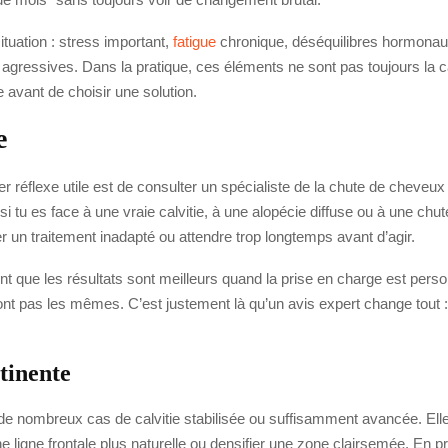
ituation : stress important,
fatigue
chronique, déséquilibres hormonaux,
agressives. Dans la pratique, ces éléments ne sont pas toujours la ca
le avant de choisir une solution.
e
er réflexe utile est de consulter un spécialiste de la chute de cheveux
 si tu es face à une vraie calvitie, à une alopécie diffuse ou à une ch
un traitement inadapté ou attendre trop longtemps avant d’agir.
nt que les résultats sont meilleurs quand la prise en charge est perso
ont pas les mêmes. C’est justement là qu’un avis expert change tout : 
rtinente
de nombreux cas de calvitie stabilisée ou suffisamment avancée. Elle 
une ligne frontale plus naturelle ou densifier une zone clairsemée. E