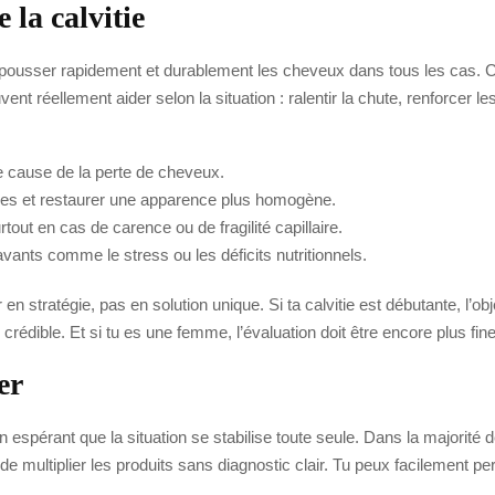
 la calvitie
epousser rapidement et durablement les cheveux dans tous les cas. C’e
nt réellement aider selon la situation : ralentir la chute, renforcer le
aie cause de la perte de cheveux.
cules et restaurer une apparence plus homogène.
tout en cas de carence ou de fragilité capillaire.
avants comme le stress ou les déficits nutritionnels.
en stratégie, pas en solution unique. Si ta calvitie est débutante, l’objec
e crédible. Et si tu es une femme, l’évaluation doit être encore plus fi
er
 espérant que la situation se stabilise toute seule. Dans la majorité de
 multiplier les produits sans diagnostic clair. Tu peux facilement pe