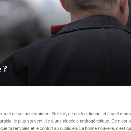
 ?
ment ce qui peut vraiment être fait, ce qui fonctionne, et à quel momen
able, le plus souvent liée à une alopécie androgénétique. Ce n’est pa
 que tu renvoies et le confort au quotidien. La bonne nouvelle, c’est qu