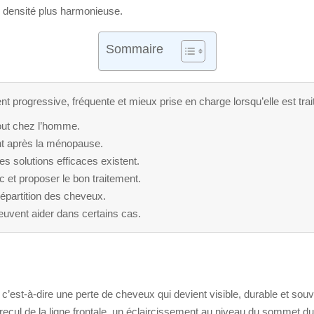
ne densité plus harmonieuse.
Sommaire
ent progressive, fréquente et mieux prise en charge lorsqu’elle est trait
tout chez l’homme.
nt après la ménopause.
es solutions efficaces existent.
c et proposer le bon traitement.
 répartition des cheveux.
euvent aider dans certains cas.
, c’est-à-dire une perte de cheveux qui devient visible, durable et sou
ecul de la ligne frontale, un éclaircissement au niveau du sommet du