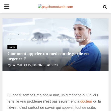
PRIMARY
MENU
Home
Santé
Comment appeler un médecin de garde en urgence ?
Santé
Comment appeler un médecin de garde en
urgence ?
by
Journal
15 juin 2020
6023
Quand tu tombes malade la nuit, un dimanche ou un jour
férié, le vrai problème n’est pas seulement la
douleur
ou la
fièvre : c’est surtout de savoir qui appeler, tout de suite,