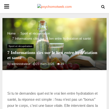
PRIMARY
MENU
Home
Sport et récupération
7 Informations clés sur le lien entre hydratation et santé
Sport et récupération
7 Informations clés sur le lien entre hydratation
et santé
by
administrateur
23 mars 2026
39
Si tu te demandes quel est le vrai lien entre hydratation et
santé, la réponse est simple : l’eau n’est pas un “bonus”
pour le corps, c’est une base vitale. Elle intervient dans la