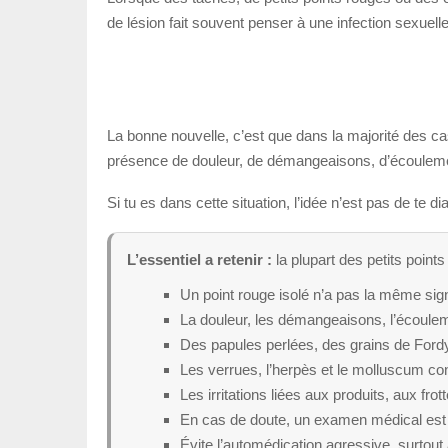
de lésion fait souvent penser à une infection sexuel
La bonne nouvelle, c’est que dans la majorité des cas,
présence de douleur, de démangeaisons, d’écoulemen
Si tu es dans cette situation, l’idée n’est pas de te 
L’essentiel a retenir :
la plupart des petits point
Un point rouge isolé n’a pas la même sign
La douleur, les démangeaisons, l’écouleme
Des papules perlées, des grains de Ford
Les verrues, l’herpès et le molluscum co
Les irritations liées aux produits, aux f
En cas de doute, un examen médical est le
Évite l’automédication agressive, surtou