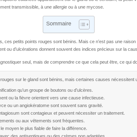
lement transmissible, à une allergie ou à une mycose.
Sommaire
 ces petits points rouges sont bénins. Mais ce n’est pas une raison pou
t ou d’ulcérations donnent souvent des indices précieux sur la cau
diagnostiquer seul, mais de comprendre ce que cela peut être, ce qui doi
s rouges sur le gland sont bénins, mais certaines causes nécessitent 
ification qu’un groupe de boutons ou d’ulcères.
nt ou la fièvre orientent vers une cause infectieuse.
yce ou un angiokératome sont souvent sans gravité.
ntagiosum sont contagieux et peuvent nécessiter un traitement.
rottements ou aux vêtements sont fréquentes.
 moyen le plus fiable de faire la différence.
t avec des antiseptiques ou des crèmes non adaptées.