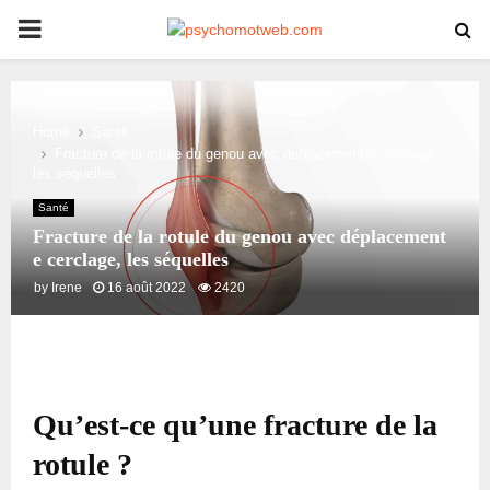
PRIMARY
MENU
Home
Santé
Fracture de la rotule du genou avec déplacement e cerclage,
les séquelles
Santé
Fracture de la rotule du genou avec déplacement
e cerclage, les séquelles
by
Irene
16 août 2022
2420
Qu’est-ce qu’une fracture de la
rotule ?