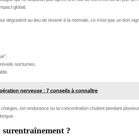
mpact global.
ions se dégradent au lieu de revenir à la normale, ce n’est pas un bon s
sé”.
réveils nocturnes.
able.
upération nerveuse : 7 conseils à connaître
charges, ton endurance ou ta concentration chutent pendant plusieurs 
 longue.
 surentraînement ?