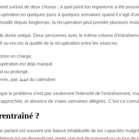
end surtout de deux choses : à quel point ton organisme a été pouss
upération en quelques jours à quelques semaines quand il s’agit d’un
nstallé depuis longtemps, la récupération peut prendre plusieurs mois
as de durée unique. Deux personnes avec le même volume d’entraîneme
rtif ou encore la qualité de la récupération entre les séances.
 prise en charge.
cupération est déjà marqué.
nd ou prolongé.
La reprise dépend de la disparition des symptômes, pas فقط du calendrier.
t que le problème n’est pas seulement l’intensité de l’entraînement, 
n rapprochée, et absence de vraies semaines allégées. C’est ce cumul 
rentraîné ?
lus parlant est souvent une baisse inhabituelle de tes capacités malgré
 fatigue qui ne disparaît pas après une nuit de sommeil ou un jour de 