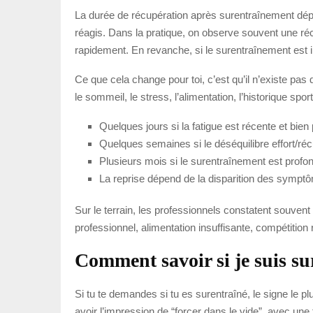
La durée de récupération après surentraînement dép
réagis. Dans la pratique, on observe souvent une réc
rapidement. En revanche, si le surentraînement est i
Ce que cela change pour toi, c’est qu’il n’existe p
le sommeil, le stress, l’alimentation, l’historique spo
Quelques jours si la fatigue est récente et bien
Quelques semaines si le déséquilibre effort/ré
Plusieurs mois si le surentraînement est profo
Sur le terrain, les professionnels constatent souven
professionnel, alimentation insuffisante, compétitio
Comment savoir si je suis su
Si tu te demandes si tu es surentraîné, le signe le p
avoir l’impression de “forcer dans le vide”, avec une