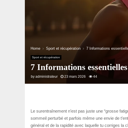
Home
Sport et récupération
7 Informations essentiell
Sport et récupération
7 Informations essentielle
by
administrateur
23 mars 2026
44
Le surentraînement n’est pas juste une “grosse fatigue
sommeil perturbé et parfois même une envie de t’ent
général et de la rapidité avec laquelle tu corriges l