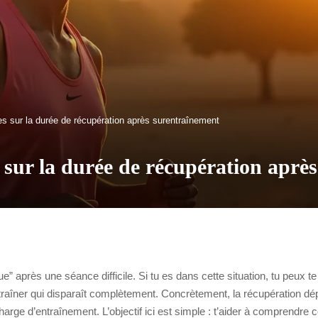
es sur la durée de récupération après surentraînement
s sur la durée de récupération aprè
” après une séance difficile. Si tu es dans cette situation, tu peux te
raîner qui disparaît complètement. Concrètement, la récupération dép
a charge d’entraînement. L’objectif ici est simple : t’aider à comprend