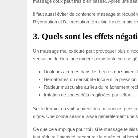
massage doux peut très bien passer. Après une séan
Il faut aussi éviter de confondre massage et récupér
l’hydratation et l’alimentation. En clair, il aide, mais il 
3. Quels sont les effets néga
Un massage mal exécuté peut provoquer plus d’inconf
sensation de bleu, une raideur persistante ou une g
Douleurs accrues dans les heures qui suivent 
Hématomes ou sensibilité locale si la pression e
Raideur musculaire au lieu du relâchement rec
Irritation de zones déjà fragilisées par l’effort.
Sur le terrain, on voit souvent des personnes penser
signe. Une bonne séance laisse généralement une sen
Ce que cela implique pour toi : si le massage te lai
faut réduire l’intensité, raccourcir la durée et, si be