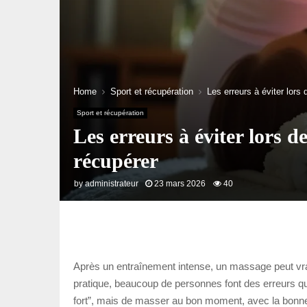
Home
Sport et récupération
Les erreurs à éviter lors
Sport et récupération
Les erreurs à éviter lors 
récupérer
by
administrateur
23 mars 2026
40
Après un entraînement intense, un massage peut vraim
pratique, beaucoup de personnes font des erreurs qui 
fort”, mais de masser au bon moment, avec la bonne 