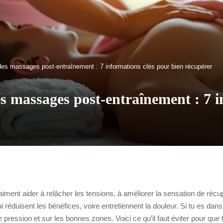
 des massages post-entraînement : 7 informations clés pour bien récupérer
des massages post-entraînement : 7 
ent aider à relâcher les tensions, à améliorer la sensation de récupé
réduisent les bénéfices, voire entretiennent la douleur. Si tu es dans 
pression et sur les bonnes zones. Voici ce qu’il faut éviter pour qu