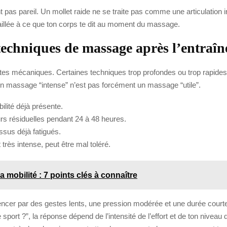
 pas pareil. Un mollet raide ne se traite pas comme une articulation ir
availlée à ce que ton corps te dit au moment du massage.
 techniques de massage après l’entraî
tes mécaniques. Certaines techniques trop profondes ou trop rapides peu
’un massage “intense” n’est pas forcément un massage “utile”.
lité déjà présente.
rs résiduelles pendant 24 à 48 heures.
ssus déjà fatigués.
très intense, peut être mal toléré.
a mobilité : 7 points clés à connaître
ncer par des gestes lents, une pression modérée et une durée courte, 
sport ?”, la réponse dépend de l’intensité de l’effort et de ton niveau