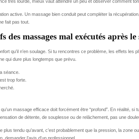
ce très lourde, mieux vaut attendre un peu et observer comment ton 
ation active. Un massage bien conduit peut compléter la récupération
ne fait pas tout.
tifs des massages mal exécutés après le
ort qu’il n’en soulage. Si tu rencontres ce problème, les effets les
êne qui dure plus longtemps que prévu.
la séance.
st trop forte.
herché.
 qu’un massage efficace doit forcément être “profond”. En réalité, si 
sation de détente, de souplesse ou de relâchement, pas une douleur 
sse plus tendu qu’avant, c’est probablement que la pression, la zone o
soin, demander l’avis d’un professionnel.