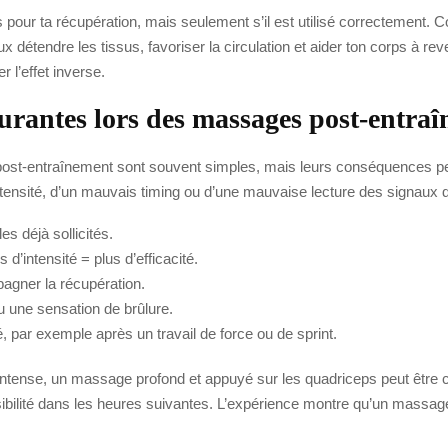
our ta récupération, mais seulement s’il est utilisé correctement. Co
détendre les tissus, favoriser la circulation et aider ton corps à reve
 l’effet inverse.
courantes lors des massages post-entra
post-entraînement sont souvent simples, mais leurs conséquences pe
tensité, d’un mauvais timing ou d’une mauvaise lecture des signaux 
s déjà sollicités.
intensité = plus d’efficacité.
pagner la récupération.
u une sensation de brûlure.
sé, par exemple après un travail de force ou de sprint.
ntense, un massage profond et appuyé sur les quadriceps peut être c
ilité dans les heures suivantes. L’expérience montre qu’un massage e