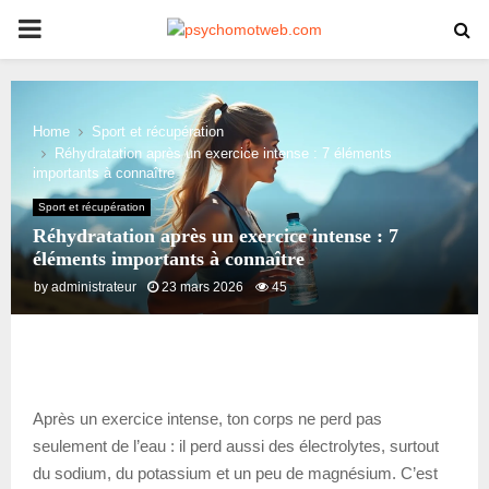
PRIMARY
MENU
Home
Sport et récupération
Réhydratation après un exercice intense : 7 éléments
importants à connaître
Sport et récupération
Réhydratation après un exercice intense : 7
éléments importants à connaître
by
administrateur
23 mars 2026
45
Après un exercice intense, ton corps ne perd pas
seulement de l’eau : il perd aussi des électrolytes, surtout
du sodium, du potassium et un peu de magnésium. C’est