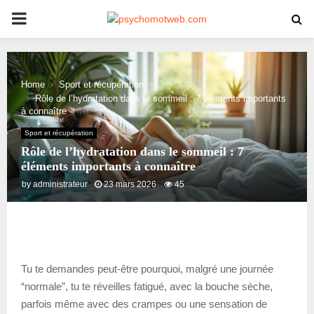
PRIMARY
MENU
Home
Sport et récupération
Rôle de l’hydratation dans le sommeil : 7 éléments importants
à connaître
Sport et récupération
Rôle de l’hydratation dans le sommeil : 7
éléments importants à connaître
by
administrateur
23 mars 2026
45
Tu te demandes peut-être pourquoi, malgré une journée
“normale”, tu te réveilles fatigué, avec la bouche sèche,
parfois même avec des crampes ou une sensation de