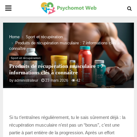
PRIMARY
MENU
Home
Sport et récupération
Produits de récupération musculaire : 7 informations clés à
connaître
Sport et récupération
Produits de récupération musculaire : 7
informations clés à connaître
by
administrateur
23 mars 2026
42
Si tu t’entraînes régulièrement, tu le sais sûrement déjà : la
récupération musculaire n’est pas un “bonus”, c’est une
partie à part entière de la progression. Après un effort