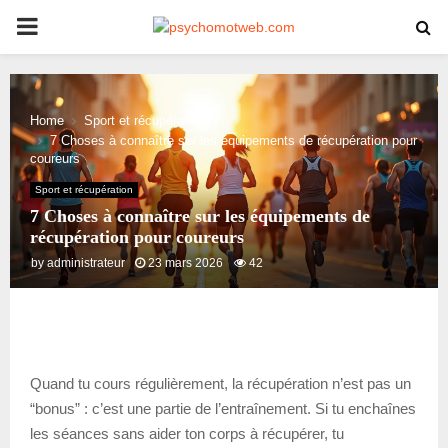
PRIMARY
MENU
Home
Sport et récupération
7 Choses à connaître sur les équipements de récupération pour
coureurs
Sport et récupération
7 Choses à connaître sur les équipements de
récupération pour coureurs
by
administrateur
23 mars 2026
42
Quand tu cours régulièrement, la récupération n’est pas un
“bonus” : c’est une partie de l’entraînement. Si tu enchaînes
les séances sans aider ton corps à récupérer, tu