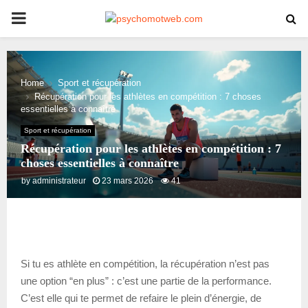
PRIMARY
MENU
Home
Sport et récupération
Récupération pour les athlètes en compétition : 7 choses
essentielles à connaître
Sport et récupération
Récupération pour les athlètes en compétition : 7
choses essentielles à connaître
by
administrateur
23 mars 2026
41
Si tu es athlète en compétition, la récupération n’est pas
une option “en plus” : c’est une partie de la performance.
C’est elle qui te permet de refaire le plein d’énergie, de