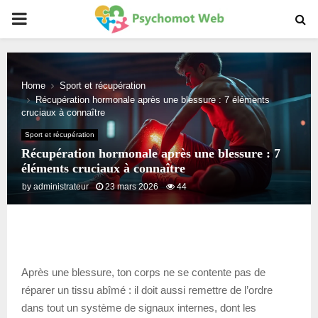
PRIMARY
MENU
Home
Sport et récupération
Récupération hormonale après une blessure : 7 éléments
cruciaux à connaître
Sport et récupération
Récupération hormonale après une blessure : 7
éléments cruciaux à connaître
by
administrateur
23 mars 2026
44
Après une blessure, ton corps ne se contente pas de
réparer un tissu abîmé : il doit aussi remettre de l’ordre
dans tout un système de signaux internes, dont les