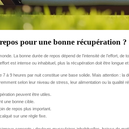
e repos pour une bonne récupération ?
 monde. La bonne durée de repos dépend de l’intensité de l’effort, de
effort est intense ou inhabituel, plus la récupération doit être longue e
à 9 heures par nuit constitue une base solide. Mais attention : la d
ment selon leur niveau de stress, leur alimentation ou la qualité ré
ération peuvent être utiles.
nt une bonne cible.
oin de repos plus important.
 calqué sur une règle fixe.
 signaux concrets : douleurs musculaires inhabituelles, baisse de motiv