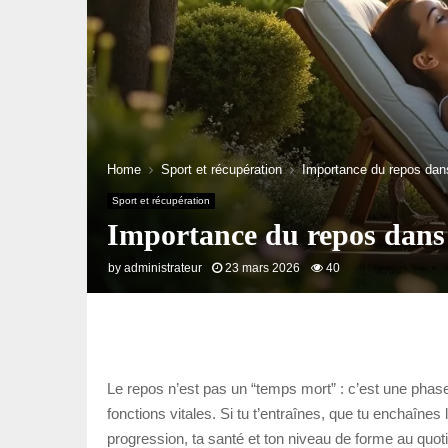
Home
Sport et récupération
Importance du repos dans
Sport et récupération
Importance du repos dans l
by
administrateur
23 mars 2026
40
Le repos n’est pas un “temps mort” : c’est une phase
fonctions vitales. Si tu t’entraînes, que tu enchaîn
progression, ta santé et ton niveau de forme au quoti