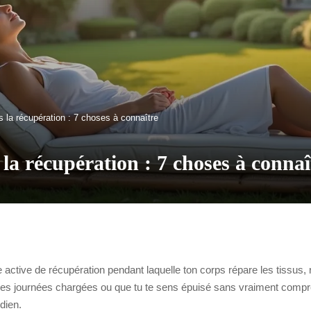
 la récupération : 7 choses à connaître
a récupération : 7 choses à connaî
 active de récupération pendant laquelle ton corps répare les tissus,
es les journées chargées ou que tu te sens épuisé sans vraiment compr
dien.