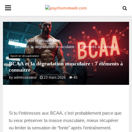
PRIMARY
MENU
Home
Sport et récupération
BCAA et la dégradation musculaire : 7 éléments à connaître
Sport et récupération
BCAA et la dégradation musculaire : 7 éléments à
connaître
by
administrateur
23 mars 2026
45
Si tu t’intéresses aux BCAA, c’est probablement parce que
tu veux préserver ta masse musculaire, mieux récupérer
ou limiter la sensation de “fonte” après l’entraînement.