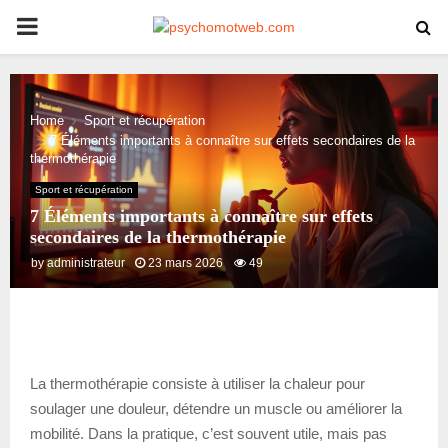
PRIMARY
MENU
Home
Sport et récupération
7 Éléments importants à connaître sur effets secondaires de la
thermothérapie
Sport et récupération
7 Éléments importants à connaître sur effets
secondaires de la thermothérapie
by
administrateur
23 mars 2026
49
La thermothérapie consiste à utiliser la chaleur pour
soulager une douleur, détendre un muscle ou améliorer la
mobilité. Dans la pratique, c’est souvent utile, mais pas