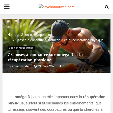
PRIMARY
MENU
Home
Sport et récupération
7 Choses à connaître sur oméga-3 et la récupération physique
Sport et récupération
7 Choses à connaître sur oméga-3 et la
récupération physique
by
administrateur
23 mars 2026
46
Les
oméga-3
jouent un rôle important dans la
récupération
physique
, surtout si tu enchaînes les entraînements, que
tu ressens souvent des courbatures ou que tu cherches à